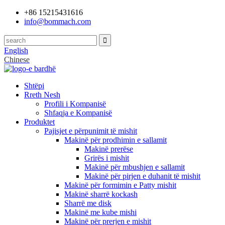
+86 15215431616
info@bommach.com
English
Chinese
Shtëpi
Rreth Nesh
Profili i Kompanisë
Shfaqja e Kompanisë
Produktet
Pajisjet e përpunimit të mishit
Makinë për prodhimin e sallamit
Makinë prerëse
Grirës i mishit
Makinë për mbushjen e sallamit
Makinë për pirjen e duhanit të mishit
Makinë për formimin e Patty mishit
Makinë sharrë kockash
Sharrë me disk
Makinë me kube mishi
Makinë për prerjen e mishit