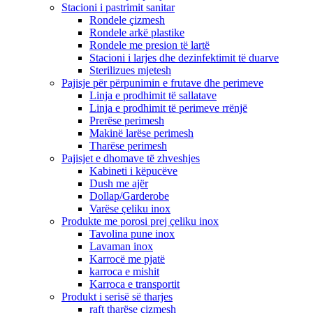
Stacioni i pastrimit sanitar
Rondele çizmesh
Rondele arkë plastike
Rondele me presion të lartë
Stacioni i larjes dhe dezinfektimit të duarve
Sterilizues mjetesh
Pajisje për përpunimin e frutave dhe perimeve
Linja e prodhimit të sallatave
Linja e prodhimit të perimeve rrënjë
Prerëse perimesh
Makinë larëse perimesh
Tharëse perimesh
Pajisjet e dhomave të zhveshjes
Kabineti i këpucëve
Dush me ajër
Dollap/Garderobe
Varëse çeliku inox
Produkte me porosi prej çeliku inox
Tavolina pune inox
Lavaman inox
Karrocë me pjatë
karroca e mishit
Karroca e transportit
Produkt i serisë së tharjes
raft tharëse çizmesh