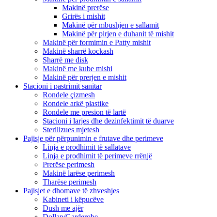
Makinë prerëse
Grirës i mishit
Makinë për mbushjen e sallamit
Makinë për pirjen e duhanit të mishit
Makinë për formimin e Patty mishit
Makinë sharrë kockash
Sharrë me disk
Makinë me kube mishi
Makinë për prerjen e mishit
Stacioni i pastrimit sanitar
Rondele çizmesh
Rondele arkë plastike
Rondele me presion të lartë
Stacioni i larjes dhe dezinfektimit të duarve
Sterilizues mjetesh
Pajisje për përpunimin e frutave dhe perimeve
Linja e prodhimit të sallatave
Linja e prodhimit të perimeve rrënjë
Prerëse perimesh
Makinë larëse perimesh
Tharëse perimesh
Pajisjet e dhomave të zhveshjes
Kabineti i këpucëve
Dush me ajër
Dollap/Garderobe