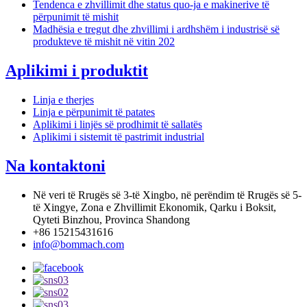
Tendenca e zhvillimit dhe status quo-ja e makinerive të
përpunimit të mishit
Madhësia e tregut dhe zhvillimi i ardhshëm i industrisë së
produkteve të mishit në vitin 202
Aplikimi i produktit
Linja e therjes
Linja e përpunimit të patates
Aplikimi i linjës së prodhimit të sallatës
Aplikimi i sistemit të pastrimit industrial
Na kontaktoni
Në veri të Rrugës së 3-të Xingbo, në perëndim të Rrugës së 5-
të Xingye, Zona e Zhvillimit Ekonomik, Qarku i Boksit,
Qyteti Binzhou, Provinca Shandong
+86 15215431616
info@bommach.com