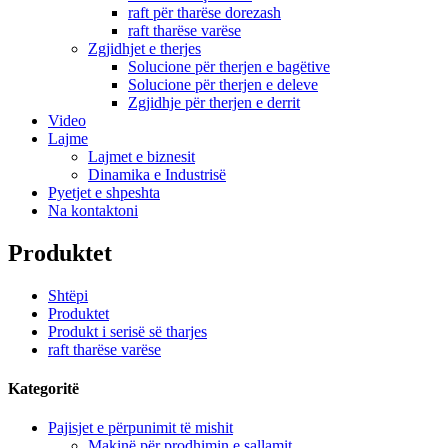
raft për tharëse dorezash
raft tharëse varëse
Zgjidhjet e therjes
Solucione për therjen e bagëtive
Solucione për therjen e deleve
Zgjidhje për therjen e derrit
Video
Lajme
Lajmet e biznesit
Dinamika e Industrisë
Pyetjet e shpeshta
Na kontaktoni
Produktet
Shtëpi
Produktet
Produkt i serisë së tharjes
raft tharëse varëse
Kategoritë
Pajisjet e përpunimit të mishit
Makinë për prodhimin e sallamit