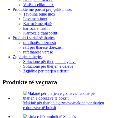
Varëse çeliku inox
Produkte me porosi prej çeliku inox
Tavolina pune inox
Lavaman inox
Karrocë me pjatë
karroca e mishit
Karroca e transportit
Produkt i serisë së tharjes
raft tharëse çizmesh
raft për tharëse dorezash
raft tharëse varëse
Zgjidhjet e therjes
Solucione për therjen e bagëtive
Solucione për therjen e deleve
Zgjidhje për therjen e derrit
Produkte të veçuara
Makinë për tharjen e çizmeve/makinë për tharjen
e dorezave të boksit