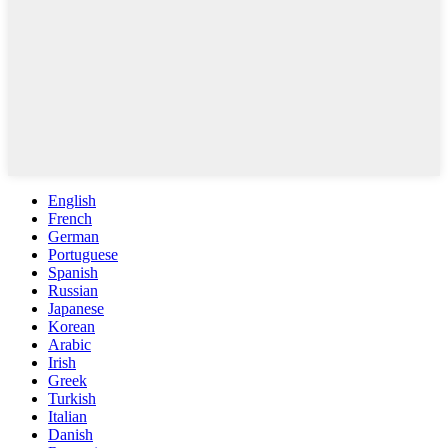
English
French
German
Portuguese
Spanish
Russian
Japanese
Korean
Arabic
Irish
Greek
Turkish
Italian
Danish