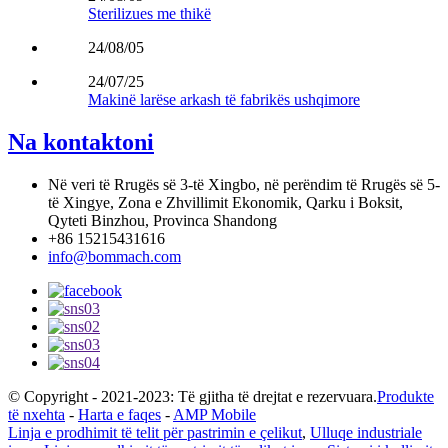
Sterilizues me thikë
24/08/05
24/07/25
Makinë larëse arkash të fabrikës ushqimore
Na kontaktoni
Në veri të Rrugës së 3-të Xingbo, në perëndim të Rrugës së 5-
të Xingye, Zona e Zhvillimit Ekonomik, Qarku i Boksit,
Qyteti Binzhou, Provinca Shandong
+86 15215431616
info@bommach.com
© Copyright - 2021-2023: Të gjitha të drejtat e rezervuara.
Produkte
të nxehta
-
Harta e faqes
-
AMP Mobile
Linja e prodhimit të telit për pastrimin e çelikut
,
Ulluqe industriale