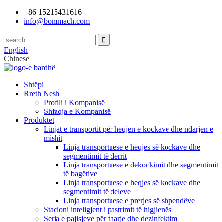
+86 15215431616
info@bommach.com
English
Chinese
Shtëpi
Rreth Nesh
Profili i Kompanisë
Shfaqja e Kompanisë
Produktet
Linjat e transportit për heqjen e kockave dhe ndarjen e
mishit
Linja transportuese e heqjes së kockave dhe
segmentimit të derrit
Linja transportuese e dekockimit dhe segmentimit
të bagëtive
Linja transportuese e heqjes së kockave dhe
segmentimit të deleve
Linja transportuese e prerjes së shpendëve
Stacioni inteligjent i pastrimit të higjienës
Seria e pajisjeve për tharje dhe dezinfektim