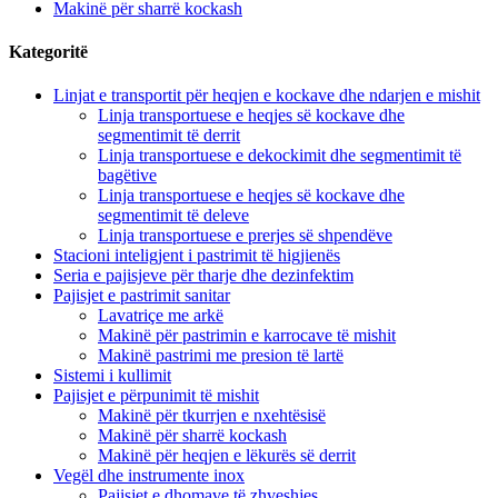
Makinë për sharrë kockash
Kategoritë
Linjat e transportit për heqjen e kockave dhe ndarjen e mishit
Linja transportuese e heqjes së kockave dhe
segmentimit të derrit
Linja transportuese e dekockimit dhe segmentimit të
bagëtive
Linja transportuese e heqjes së kockave dhe
segmentimit të deleve
Linja transportuese e prerjes së shpendëve
Stacioni inteligjent i pastrimit të higjienës
Seria e pajisjeve për tharje dhe dezinfektim
Pajisjet e pastrimit sanitar
Lavatriçe me arkë
Makinë për pastrimin e karrocave të mishit
Makinë pastrimi me presion të lartë
Sistemi i kullimit
Pajisjet e përpunimit të mishit
Makinë për tkurrjen e nxehtësisë
Makinë për sharrë kockash
Makinë për heqjen e lëkurës së derrit
Vegël dhe instrumente inox
Pajisjet e dhomave të zhveshjes