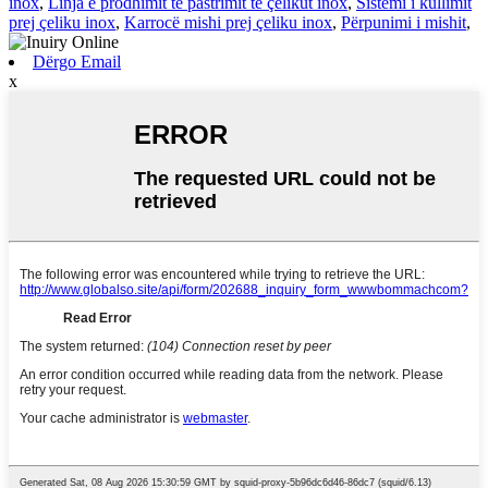
inox
,
Linja e prodhimit të pastrimit të çelikut inox
,
Sistemi i kullimit
prej çeliku inox
,
Karrocë mishi prej çeliku inox
,
Përpunimi i mishit
,
Dërgo Email
x