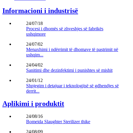
Informacioni i industrisë
24/07/18
Procesi i dhomës së zhveshjes së fabrikës
ushqimore
24/07/02
Menaxhimi i ndërrimit të dhomave të pastrimit në
ushqim...
24/04/02
Sanitimi dhe dezinfektimi i punishtes së mishit
24/01/12
Shpjegim i detajuar i teknologjisë së gdhendjes së
derrit...
Aplikimi i produktit
24/08/16
Bomeida Slaughter Sterilizer thike
24/08/09