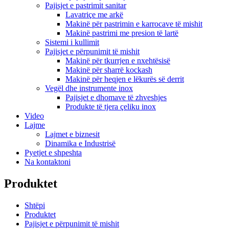
Pajisjet e pastrimit sanitar
Lavatriçe me arkë
Makinë për pastrimin e karrocave të mishit
Makinë pastrimi me presion të lartë
Sistemi i kullimit
Pajisjet e përpunimit të mishit
Makinë për tkurrjen e nxehtësisë
Makinë për sharrë kockash
Makinë për heqjen e lëkurës së derrit
Vegël dhe instrumente inox
Pajisjet e dhomave të zhveshjes
Produkte të tjera çeliku inox
Video
Lajme
Lajmet e biznesit
Dinamika e Industrisë
Pyetjet e shpeshta
Na kontaktoni
Produktet
Shtëpi
Produktet
Pajisjet e përpunimit të mishit