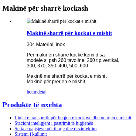
Makinë për sharrë kockash
Makinë sharrë për kockat e mishit
304 Materiali inox
Per makinen sharre kocke kemi disa
modele si psh 260 tavoline, 260 tip vertikal,
300, 370, 350, 400, 500, 600
Makinë me sharrë për kockat e mishit
Makinë për prerjen e mishit
hetim
detaj
Produkte të nxehta
Linjat e transportit për heqjen e kockave dhe ndarjen e mishit
Stacioni inteligjent i pastrimit të higjienës
Seria e pajisjeve për tharje dhe dezinfektim
Sistemi i kullimit