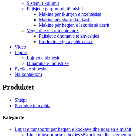
Sistemi i kullimit
Pajisjet e përpunimit të mishit
Makinë për tkurrjen e nxehtësisë
Makinë për sharrë kockash
Makinë për heqjen e lëkurës së derrit
Vegël dhe instrumente inox
Pajisjet e dhomave të zhveshjes
Produkte të tjera çeliku inox
Video
Lajme
Lajmet e biznesit
Dinamika e Industrisë
Pyetjet e shpeshta
Na kontaktoni
Produktet
Shtëpi
Produkte të nxehta
Kategoritë
Linjat e transportit për heqjen e kockave dhe ndarjen e mishit
Linja transportuese e heqjes së kockave dhe segmentimit t