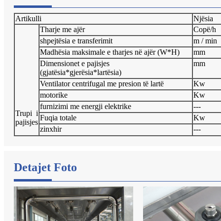
Artikulli
Njësia
Tharje me ajër
Copë/h
shpejtësia e transferimit
m / min
Madhësia maksimale e tharjes në ajër (W*H)
mm
Dimensionet e pajisjes
mm
(gjatësia*gjerësia*lartësia)
Ventilator centrifugal me presion të lartë
Kw
motorike
Kw
furnizimi me energji elektrike
---
Trupi i
Fuqia totale
Kw
pajisjes
zinxhir
---
Detajet Foto