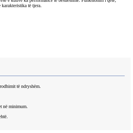
arëse e kutive ka performancë të besueshme. Funksionim i qetë,
karakteristika të tjera.
 prodhimit të ndryshëm.
het në minimum.
ehtë.