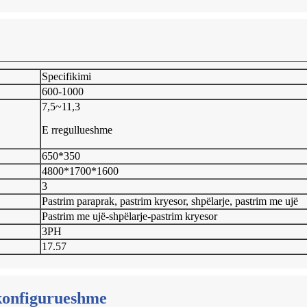
Specifikimi
600-1000
7,5~11,3
E rregullueshme
650*350
4800*1700*1600
3
Pastrim paraprak, pastrim kryesor, shpëlarje, pastrim me ujë
Pastrim me ujë-shpëlarje-pastrim kryesor
3PH
17.57
 konfigurueshme