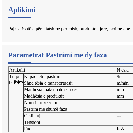
Aplikimi
Pajisja është e përshtatshme për mish, produkte ujore, perime dhe llo
Parametrat Pastrimi me dy faza
Artikulli
Njësia
Trupi i
Kapaciteti i pastrimit
/h
pajisjes
Shpejtësia e transportuesit
m/min
Madhësia maksimale e arkës
mm
Madhësia e produktit
mm
Numri i rezervuarit
Pastrim me shumë faza
---
Cikli i ujit
---
Tensioni
---
Fuqia
KW