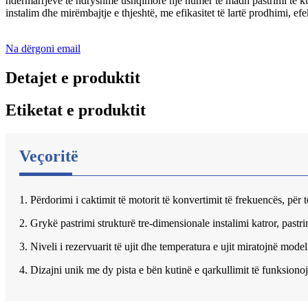
ndërmarrjeve të ndryshme ushqimore një numër të madh pastrimi të kuti
instalim dhe mirëmbajtje e thjeshtë, me efikasitet të lartë prodhimi, efek
Na dërgoni email
Detajet e produktit
Etiketat e produktit
Veçoritë
1. Përdorimi i caktimit të motorit të konvertimit të frekuencës, për 
2. Grykë pastrimi strukturë tre-dimensionale instalimi katror, ​​pastr
3. Niveli i rezervuarit të ujit dhe temperatura e ujit miratojnë mo
4. Dizajni unik me dy pista e bën kutinë e qarkullimit të funksiono