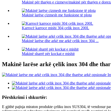
Makinë për tharjen e çizmeve/makinë për tharjen e doreza
Makinë larëse çizmesh me funksione të plota
Karrocë karroce mishi 304 çelik inox 200L
Makinë larëse dhe arkë me arkë çelik inox 304 ...
Makinë sharrë për kockat e mishit
Makinë larëse arkë çelik inox 304 dhe thar
Përshkrimi i shkurtër:
E gjithë pajisja miraton produkte çeliku inox SUS304, të vendosur past