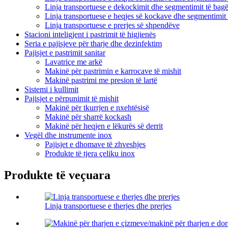
Linja transportuese e dekockimit dhe segmentimit të bagë
Linja transportuese e heqjes së kockave dhe segmentimit 
Linja transportuese e prerjes së shpendëve
Stacioni inteligjent i pastrimit të higjienës
Seria e pajisjeve për tharje dhe dezinfektim
Pajisjet e pastrimit sanitar
Lavatriçe me arkë
Makinë për pastrimin e karrocave të mishit
Makinë pastrimi me presion të lartë
Sistemi i kullimit
Pajisjet e përpunimit të mishit
Makinë për tkurrjen e nxehtësisë
Makinë për sharrë kockash
Makinë për heqjen e lëkurës së derrit
Vegël dhe instrumente inox
Pajisjet e dhomave të zhveshjes
Produkte të tjera çeliku inox
Produkte të veçuara
Linja transportuese e therjes dhe prerjes