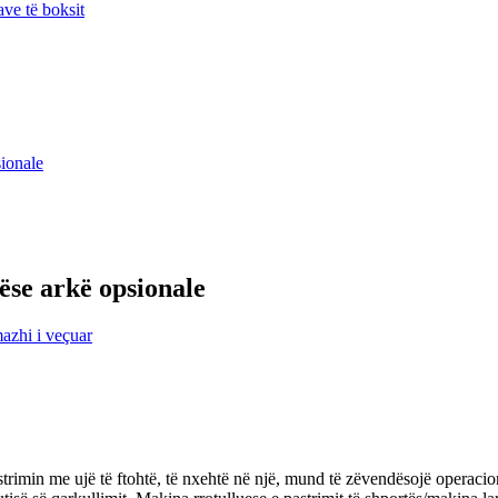
ve të boksit
ëse arkë opsionale
rimin me ujë të ftohtë, të nxehtë në një, mund të zëvendësojë operacion