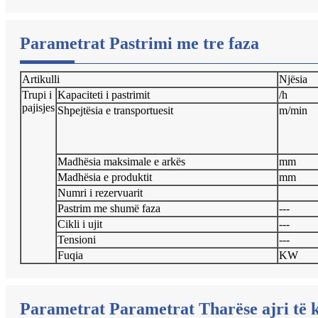
Parametrat Pastrimi me tre faza
Artikulli
Njësia
Trupi i
Kapaciteti i pastrimit
/h
pajisjes
Shpejtësia e transportuesit
m/min
Madhësia maksimale e arkës
mm
Madhësia e produktit
mm
Numri i rezervuarit
Pastrim me shumë faza
---
Cikli i ujit
---
Tensioni
---
Fuqia
KW
Parametrat Parametrat Tharëse ajri të