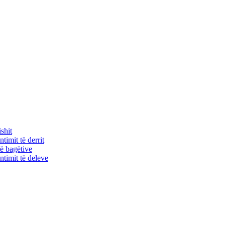
shit
timit të derrit
ë bagëtive
timit të deleve