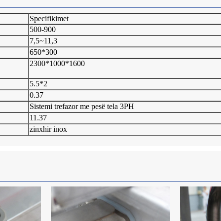
Specifikimet
500-900
7,5~11,3
650*300
2300*1000*1600
5.5*2
0.37
Sistemi trefazor me pesë tela 3PH
11.37
zinxhir inox