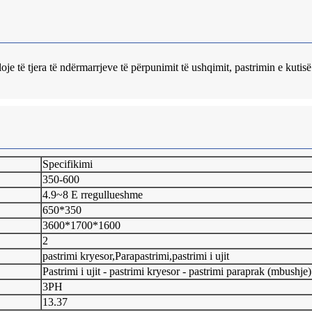
je të tjera të ndërmarrjeve të përpunimit të ushqimit, pastrimin e kutisë (
Specifikimi
350-600
4.9~8 E rregullueshme
650*350
3600*1700*1600
2
pastrimi kryesor,Parapastrimi,pastrimi i ujit
Pastrimi i ujit - pastrimi kryesor - pastrimi paraprak (mbushje)
3PH
13.37