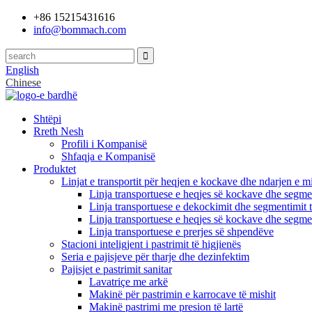
+86 15215431616
info@bommach.com
English
Chinese
Shtëpi
Rreth Nesh
Profili i Kompanisë
Shfaqja e Kompanisë
Produktet
Linjat e transportit për heqjen e kockave dhe ndarjen e mi
Linja transportuese e heqjes së kockave dhe segmen
Linja transportuese e dekockimit dhe segmentimit t
Linja transportuese e heqjes së kockave dhe segmen
Linja transportuese e prerjes së shpendëve
Stacioni inteligjent i pastrimit të higjienës
Seria e pajisjeve për tharje dhe dezinfektim
Pajisjet e pastrimit sanitar
Lavatriçe me arkë
Makinë për pastrimin e karrocave të mishit
Makinë pastrimi me presion të lartë