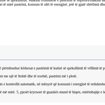
së së qarkullimit. Makina rrotulluese e pastrimit të shportës/makina l
t të mirë pastrimi, konsum të ulët të energjisë, jetë të gjatë shërbimi dhe 
të përmbushur kërkesat e pastrimit të kutisë së qarkullimit të vëllimit të
imi me ujë të ftohtë dhe të nxehtë, pastrimi më i plotë.
delin e kontrollit automatik, në mënyrë që konsumi i energjisë të redukto
jë më mirë. 5, pjesët kryesore të guaskës mund të hiqen, mirëmbajtje e l