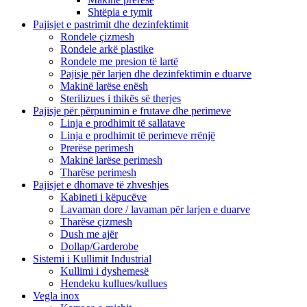
Shtëpia e tymit
Pajisjet e pastrimit dhe dezinfektimit
Rondele çizmesh
Rondele arkë plastike
Rondele me presion të lartë
Pajisje për larjen dhe dezinfektimin e duarve
Makinë larëse enësh
Sterilizues i thikës së therjes
Pajisje për përpunimin e frutave dhe perimeve
Linja e prodhimit të sallatave
Linja e prodhimit të perimeve rrënjë
Prerëse perimesh
Makinë larëse perimesh
Tharëse perimesh
Pajisjet e dhomave të zhveshjes
Kabineti i këpucëve
Lavaman dore / lavaman për larjen e duarve
Tharëse çizmesh
Dush me ajër
Dollap/Garderobe
Sistemi i Kullimit Industrial
Kullimi i dyshemesë
Hendeku kullues/kullues
Vegla inox