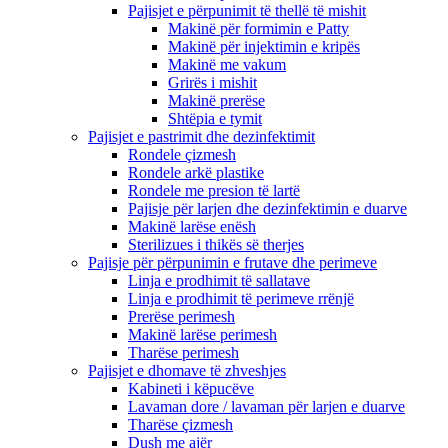
Pajisjet e përpunimit të thellë të mishit
Makinë për formimin e Patty
Makinë për injektimin e kripës
Makinë me vakum
Grirës i mishit
Makinë prerëse
Shtëpia e tymit
Pajisjet e pastrimit dhe dezinfektimit
Rondele çizmesh
Rondele arkë plastike
Rondele me presion të lartë
Pajisje për larjen dhe dezinfektimin e duarve
Makinë larëse enësh
Sterilizues i thikës së therjes
Pajisje për përpunimin e frutave dhe perimeve
Linja e prodhimit të sallatave
Linja e prodhimit të perimeve rrënjë
Prerëse perimesh
Makinë larëse perimesh
Tharëse perimesh
Pajisjet e dhomave të zhveshjes
Kabineti i këpucëve
Lavaman dore / lavaman për larjen e duarve
Tharëse çizmesh
Dush me ajër