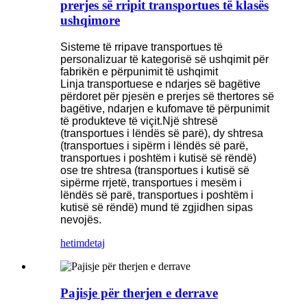
prerjes së rripit transportues të klasës
ushqimore
Sisteme të rripave transportues të
personalizuar të kategorisë së ushqimit për
fabrikën e përpunimit të ushqimit
Linja transportuese e ndarjes së bagëtive
përdoret për pjesën e prerjes së thertores së
bagëtive, ndarjen e kufomave të përpunimit
të produkteve të viçit.Një shtresë
(transportues i lëndës së parë), dy shtresa
(transportues i sipërm i lëndës së parë,
transportues i poshtëm i kutisë së rëndë)
ose tre shtresa (transportues i kutisë së
sipërme rrjetë, transportues i mesëm i
lëndës së parë, transportues i poshtëm i
kutisë së rëndë) mund të zgjidhen sipas
nevojës.
hetim
detaj
Pajisje për therjen e derrave