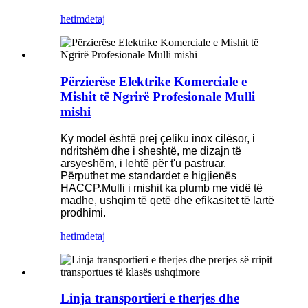
hetim
detaj
Përzierëse Elektrike Komerciale e
Mishit të Ngrirë Profesionale Mulli
mishi
Ky model është prej çeliku inox cilësor, i
ndritshëm dhe i sheshtë, me dizajn të
arsyeshëm, i lehtë për t'u pastruar.
Përputhet me standardet e higjienës
HACCP.Mulli i mishit ka plumb me vidë të
madhe, ushqim të qetë dhe efikasitet të lartë
prodhimi.
hetim
detaj
Linja transportieri e therjes dhe