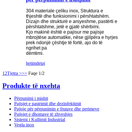
304 materiale çeliku inox, Struktura e
thjeshtë dhe funksionimi i përshtatshëm.
Dizajn dhe strukturë e arsyeshme, pastërti e
përshtatshme, jetë e gjatë shërbimi.
Kjo makinë është e pajisur me pajisje
mbrojtëse automatike, nëse gjilpëra e hyrjes
prek ndonjë çështje të fortë, ajo do të
ngrihet pa
dëmtimi.
hetim
detaj
1
2
Tjetra >
>>
Faqe 1/2
Produkte të nxehta
Përpunimi i mishit
Pajisjet e pastrimit dhe dezinfektimit
Pajisje për përpunimin e frutave dhe perimeve
Pajisjet e dhomave të zhveshjes
Sistemi i Kullimit Industrial
Vegla inox