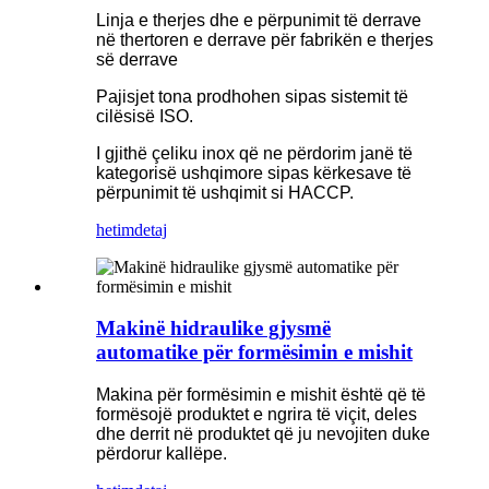
Linja e therjes dhe e përpunimit të derrave
në thertoren e derrave për fabrikën e therjes
së derrave
Pajisjet tona prodhohen sipas sistemit të
cilësisë ISO.
I gjithë çeliku inox që ne përdorim janë të
kategorisë ushqimore sipas kërkesave të
përpunimit të ushqimit si HACCP.
hetim
detaj
Makinë hidraulike gjysmë
automatike për formësimin e mishit
Makina për formësimin e mishit është që të
formësojë produktet e ngrira të viçit, deles
dhe derrit në produktet që ju nevojiten duke
përdorur kallëpe.