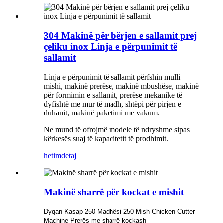
304 Makinë për bërjen e sallamit prej
çeliku inox Linja e përpunimit të
sallamit
Linja e përpunimit të sallamit përfshin mulli
mishi, makinë prerëse, makinë mbushëse, makinë
për formimin e sallamit, prerëse mekanike të
dyfishtë me mur të madh, shtëpi për pirjen e
duhanit, makinë paketimi me vakum.
Ne mund të ofrojmë modele të ndryshme sipas
kërkesës suaj të kapacitetit të prodhimit.
hetim
detaj
Makinë sharrë për kockat e mishit
Dyqan Kasap 250 Madhësi 250 Mish Chicken Cutter
Machine Prerës me sharrë kockash