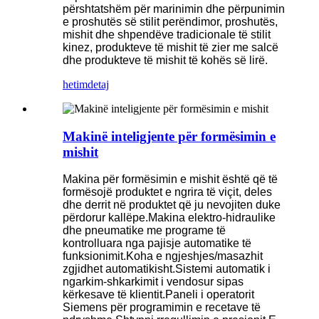
përshtatshëm për marinimin dhe përpunimin
e proshutës së stilit perëndimor, proshutës,
mishit dhe shpendëve tradicionale të stilit
kinez, produkteve të mishit të zier me salcë
dhe produkteve të mishit të kohës së lirë.
hetim
detaj
Makinë inteligjente për formësimin e
mishit
Makina për formësimin e mishit është që të
formësojë produktet e ngrira të viçit, deles
dhe derrit në produktet që ju nevojiten duke
përdorur kallëpe.Makina elektro-hidraulike
dhe pneumatike me programe të
kontrolluara nga pajisje automatike të
funksionimit.Koha e ngjeshjes/masazhit
zgjidhet automatikisht.Sistemi automatik i
ngarkim-shkarkimit i vendosur sipas
kërkesave të klientit.Paneli i operatorit
Siemens për programimin e recetave të