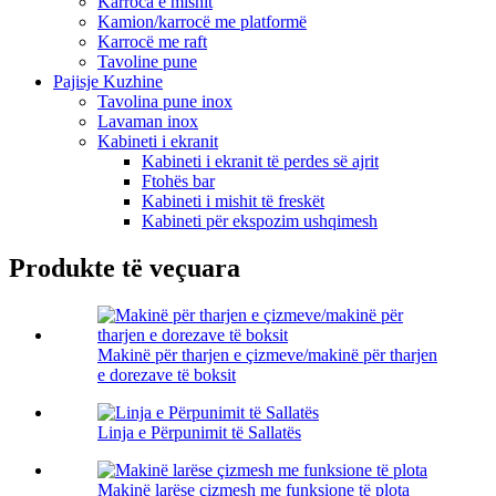
Karroca e mishit
Kamion/karrocë me platformë
Karrocë me raft
Tavoline pune
Pajisje Kuzhine
Tavolina pune inox
Lavaman inox
Kabineti i ekranit
Kabineti i ekranit të perdes së ajrit
Ftohës bar
Kabineti i mishit të freskët
Kabineti për ekspozim ushqimesh
Produkte të veçuara
Makinë për tharjen e çizmeve/makinë për tharjen
e dorezave të boksit
Linja e Përpunimit të Sallatës
Makinë larëse çizmesh me funksione të plota