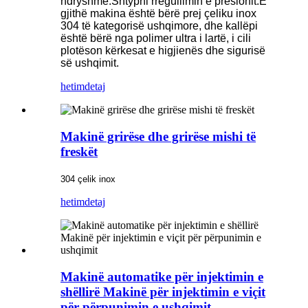
ndryshme.Shtypni rregullimin e presionit.E
gjithë makina është bërë prej çeliku inox
304 të kategorisë ushqimore, dhe kallëpi
është bërë nga polimer ultra i lartë, i cili
plotëson kërkesat e higjienës dhe sigurisë
së ushqimit.
hetim
detaj
Makinë grirëse dhe grirëse mishi të
freskët
304 çelik inox
hetim
detaj
Makinë automatike për injektimin e
shëllirë Makinë për injektimin e viçit
për përpunimin e ushqimit