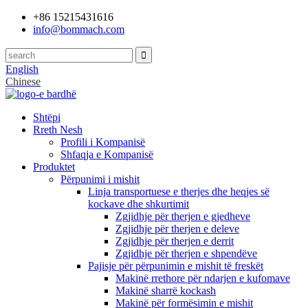
+86 15215431616
info@bommach.com
English
Chinese
Shtëpi
Rreth Nesh
Profili i Kompanisë
Shfaqja e Kompanisë
Produktet
Përpunimi i mishit
Linja transportuese e therjes dhe heqjes së
kockave dhe shkurtimit
Zgjidhje për therjen e gjedheve
Zgjidhje për therjen e deleve
Zgjidhje për therjen e derrit
Zgjidhje për therjen e shpendëve
Pajisje për përpunimin e mishit të freskët
Makinë rrethore për ndarjen e kufomave
Makinë sharrë kockash
Makinë për formësimin e mishit