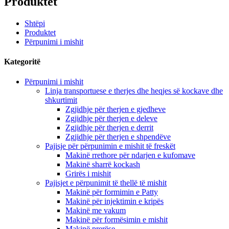
Produktet
Shtëpi
Produktet
Përpunimi i mishit
Kategoritë
Përpunimi i mishit
Linja transportuese e therjes dhe heqjes së kockave dhe
shkurtimit
Zgjidhje për therjen e gjedheve
Zgjidhje për therjen e deleve
Zgjidhje për therjen e derrit
Zgjidhje për therjen e shpendëve
Pajisje për përpunimin e mishit të freskët
Makinë rrethore për ndarjen e kufomave
Makinë sharrë kockash
Grirës i mishit
Pajisjet e përpunimit të thellë të mishit
Makinë për formimin e Patty
Makinë për injektimin e kripës
Makinë me vakum
Makinë për formësimin e mishit
Makinë prerëse