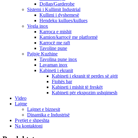
Dollap/Garderobe
Sistemi i Kullimit Industrial
Kullimi i dyshemesë
Hendeku kullues/kullues
Vegla inox
Karroca e mishit
Kamion/karrocë me platformë
Karrocë me raft
Tavoline pune
Pajisje Kuzhine
Tavolina pune inox
Lavaman inox
Kabineti i ekranit
Kabineti i ekranit të perdes së ajrit
Ftohës bar
Kabineti i mishit të freskët
Kabineti për ekspozim ushqimesh
Video
Lajme
Lajmet e biznesit
Dinamika e Industrisë
Pyetjet e shpeshta
Na kontaktoni