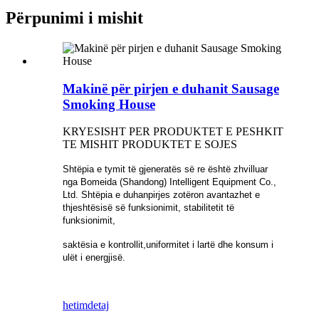
Përpunimi i mishit
Makinë për pirjen e duhanit Sausage
Smoking House
KRYESISHT PER PRODUKTET E PESHKIT
TE MISHIT PRODUKTET E SOJES
Shtëpia e tymit të gjeneratës së re është zhvilluar
nga Bomeida (Shandong) Intelligent Equipment Co.,
Ltd. Shtëpia e duhanpirjes zotëron avantazhet e
thjeshtësisë së funksionimit, stabilitetit të
funksionimit,
saktësia e kontrollit,
uniformitet i lartë dhe konsum i
ulët i energjisë.
hetim
detaj