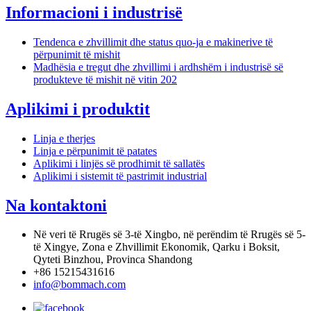
Informacioni i industrisë
Tendenca e zhvillimit dhe status quo-ja e makinerive të
përpunimit të mishit
Madhësia e tregut dhe zhvillimi i ardhshëm i industrisë së
produkteve të mishit në vitin 202
Aplikimi i produktit
Linja e therjes
Linja e përpunimit të patates
Aplikimi i linjës së prodhimit të sallatës
Aplikimi i sistemit të pastrimit industrial
Na kontaktoni
Në veri të Rrugës së 3-të Xingbo, në perëndim të Rrugës së 5-
të Xingye, Zona e Zhvillimit Ekonomik, Qarku i Boksit,
Qyteti Binzhou, Provinca Shandong
+86 15215431616
info@bommach.com