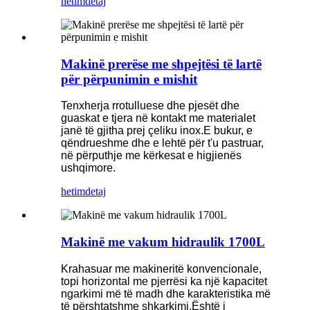
hetim
detaj
Makinë prerëse me shpejtësi të lartë
për përpunimin e mishit
Tenxherja rrotulluese dhe pjesët dhe
guaskat e tjera në kontakt me materialet
janë të gjitha prej çeliku inox.E bukur, e
qëndrueshme dhe e lehtë për t'u pastruar,
në përputhje me kërkesat e higjienës
ushqimore.
hetim
detaj
Makinë me vakum hidraulik 1700L
Krahasuar me makineritë konvencionale,
topi horizontal me pjerrësi ka një kapacitet
ngarkimi më të madh dhe karakteristika më
të përshtatshme shkarkimi.Është i