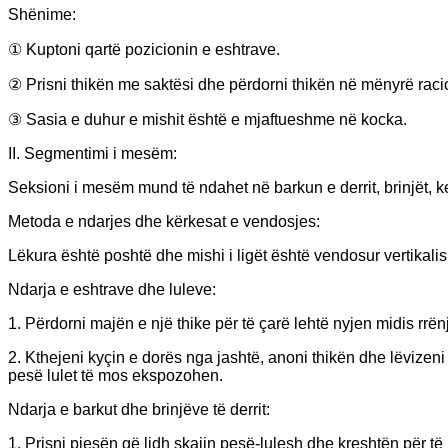
Shënime:
① Kuptoni qartë pozicionin e eshtrave.
② Prisni thikën me saktësi dhe përdorni thikën në mënyrë raci
③ Sasia e duhur e mishit është e mjaftueshme në kocka.
II. Segmentimi i mesëm:
Seksioni i mesëm mund të ndahet në barkun e derrit, brinjët, keeli
Metoda e ndarjes dhe kërkesat e vendosjes:
Lëkura është poshtë dhe mishi i ligët është vendosur vertikalish
Ndarja e eshtrave dhe luleve:
1. Përdorni majën e një thike për të çarë lehtë nyjen midis rrën
2. Kthejeni kyçin e dorës nga jashtë, anoni thikën dhe lëvizen
pesë lulet të mos ekspozohen.
Ndarja e barkut dhe brinjëve të derrit:
1. Prisni pjesën që lidh skajin pesë-lulesh dhe kreshtën për të