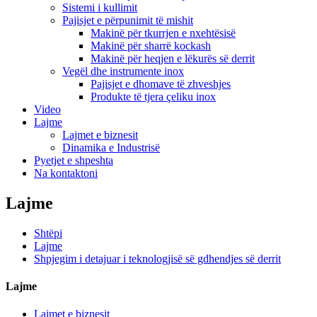
Sistemi i kullimit
Pajisjet e përpunimit të mishit
Makinë për tkurrjen e nxehtësisë
Makinë për sharrë kockash
Makinë për heqjen e lëkurës së derrit
Vegël dhe instrumente inox
Pajisjet e dhomave të zhveshjes
Produkte të tjera çeliku inox
Video
Lajme
Lajmet e biznesit
Dinamika e Industrisë
Pyetjet e shpeshta
Na kontaktoni
Lajme
Shtëpi
Lajme
Shpjegim i detajuar i teknologjisë së gdhendjes së derrit
Lajme
Lajmet e biznesit