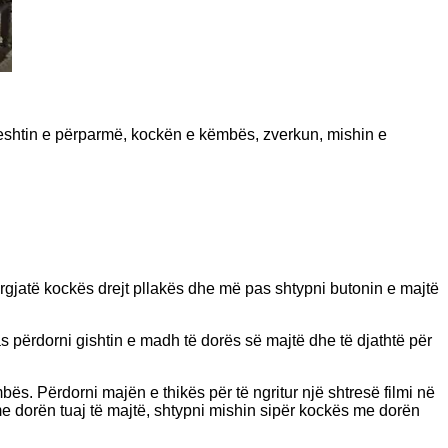
reshtin e përparmë, kockën e këmbës, zverkun, mishin e
përgjatë kockës drejt pllakës dhe më pas shtypni butonin e majtë
s përdorni gishtin e madh të dorës së majtë dhe të djathtë për
s. Përdorni majën e thikës për të ngritur një shtresë filmi në
 dorën tuaj të majtë, shtypni mishin sipër kockës me dorën