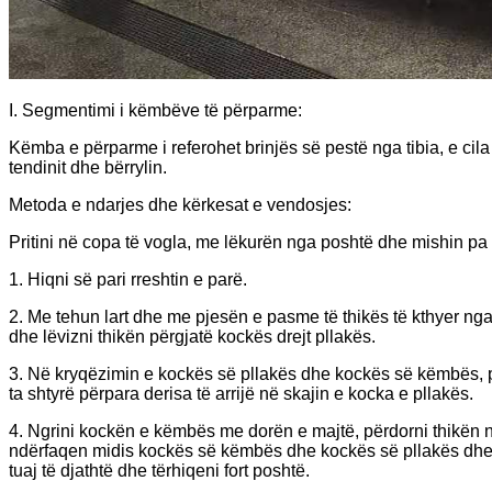
I. Segmentimi i këmbëve të përparme:
Këmba e përparme i referohet brinjës së pestë nga tibia, e c
tendinit dhe bërrylin.
Metoda e ndarjes dhe kërkesat e vendosjes:
Pritini në copa të vogla, me lëkurën nga poshtë dhe mishin pa
1. Hiqni së pari rreshtin e parë.
2. Me tehun lart dhe me pjesën e pasme të thikës të kthyer nga 
dhe lëvizni thikën përgjatë kockës drejt pllakës.
3. Në kryqëzimin e kockës së pllakës dhe kockës së këmbës, për
ta shtyrë përpara derisa të arrijë në skajin e kocka e pllakës.
4. Ngrini kockën e këmbës me dorën e majtë, përdorni thikën në
ndërfaqen midis kockës së këmbës dhe kockës së pllakës dhe 
tuaj të djathtë dhe tërhiqeni fort poshtë.