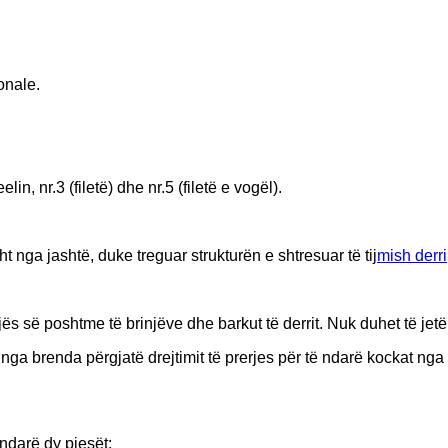
onale.
n, nr.3 (filetë) dhe nr.5 (filetë e vogël).
t nga jashtë, duke treguar strukturën e shtresuar të tij
mish derri
jës së poshtme të brinjëve dhe barkut të derrit. Nuk duhet të jetë
i nga brenda përgjatë drejtimit të prerjes për të ndarë kockat 
 ndarë dy pjesët;