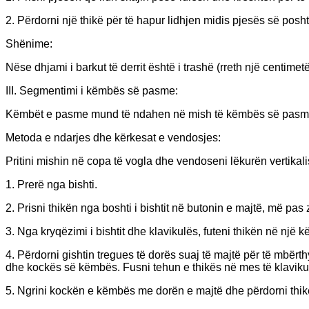
2. Përdorni një thikë për të hapur lidhjen midis pjesës së posht
Shënime:
Nëse dhjami i barkut të derrit është i trashë (rreth një centim
III. Segmentimi i këmbës së pasme:
Këmbët e pasme mund të ndahen në mish të këmbës së pasme pa
Metoda e ndarjes dhe kërkesat e vendosjes:
Pritini mishin në copa të vogla dhe vendoseni lëkurën vertikal
1. Prerë nga bishti.
2. Prisni thikën nga boshti i bishtit në butonin e majtë, më p
3. Nga kryqëzimi i bishtit dhe klavikulës, futeni thikën në nj
4. Përdorni gishtin tregues të dorës suaj të majtë për të mbërth
dhe kockës së këmbës. Fusni tehun e thikës në mes të klavikulë
5. Ngrini kockën e këmbës me dorën e majtë dhe përdorni thik