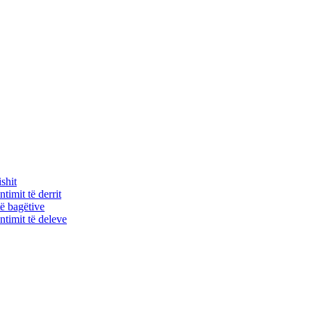
shit
timit të derrit
ë bagëtive
timit të deleve