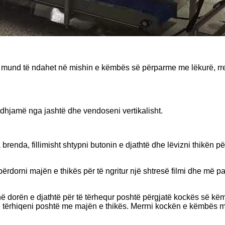
ila mund të ndahet në mishin e këmbës së përparme me lëkurë, r
 dhjamë nga jashtë dhe vendoseni vertikalisht.
brenda, fillimisht shtypni butonin e djathtë dhe lëvizni thikën 
dorni majën e thikës për të ngritur një shtresë filmi dhe më pa
 dorën e djathtë për të tërhequr poshtë përgjatë kockës së këmbë
tërhiqeni poshtë me majën e thikës. Merrni kockën e këmbës me