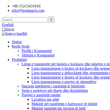
+86 15215431616
info@bommach.com
English
Chinese
Shtëpi
Rreth Nesh
Profili i Kompanisë
Shfaqja e Kompanisë
Produktet
Linjat e transportit për heqjen e kockave dhe ndarjen e mi
Linja transportuese e heqjes së kockave dhe segmen
Linja transportuese e dekockimit dhe segmentimit t
Linja transportuese e heqjes së kockave dhe segmen
Linja transportuese e prerjes së shpendëve
Stacioni inteligjent i pastrimit të higjienës
Seria e pajisjeve për tharje dhe dezinfektim
Pajisjet e pastrimit sanitar
Lavatriçe me arkë
Makinë për pastrimin e karrocave të mishit
Makinë pastrimi me presion të lartë