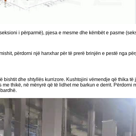
(seksioni i përparmë), pjesa e mesme dhe këmbët e pasme (seks
 mishit, përdorni një hanxhar për të prerë brinjën e pestë nga p
ë bishtit dhe shtyllës kurrizore. Kushtojini vëmendje që thika të 
 me thikë, në mënyrë që të lidhet me barkun e derrit. Përdorni ma
 bardhë.