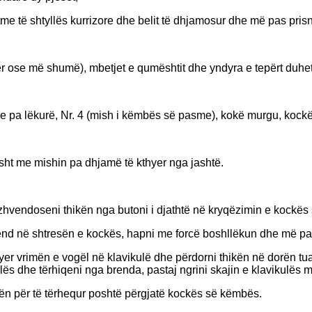
me të shtyllës kurrizore dhe belit të dhjamosur dhe më pas prisni 
etër ose më shumë), mbetjet e qumështit dhe yndyra e tepërt duhet
 lëkurë, Nr. 4 (mish i këmbës së pasme), kokë murgu, kockë k
isht me mishin pa dhjamë të kthyer nga jashtë.
as zhvendoseni thikën nga butoni i djathtë në kryqëzimin e kockë
ë kënd në shtresën e kockës, hapni me forcë boshllëkun dhe më pas
yer vrimën e vogël në klavikulë dhe përdorni thikën në dorën tuaj
s dhe tërhiqeni nga brenda, pastaj ngrini skajin e klavikulës m
ën për të tërhequr poshtë përgjatë kockës së këmbës.