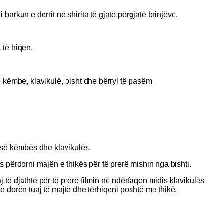
barkun e derrit në shirita të gjatë përgjatë brinjëve.
 të hiqen.
ëmbe, klavikulë, bisht dhe bërryl të pasëm.
s së këmbës dhe klavikulës.
 përdorni majën e thikës për të prerë mishin nga bishti.
 të djathtë për të prerë filmin në ndërfaqen midis klavikulës
e dorën tuaj të majtë dhe tërhiqeni poshtë me thikë.