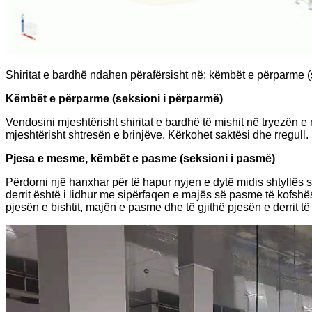
Shiritat e bardhë ndahen përafërsisht në: këmbët e përparme 
Këmbët e përparme (seksioni i përparmë)
Vendosini mjeshtërisht shiritat e bardhë të mishit në tryezën e
mjeshtërisht shtresën e brinjëve. Kërkohet saktësi dhe rregull.
Pjesa e mesme, këmbët e pasme (seksioni i pasmë)
Përdorni një hanxhar për të hapur nyjen e dytë midis shtyllës s
derrit është i lidhur me sipërfaqen e majës së pasme të kofshës
pjesën e bishtit, majën e pasme dhe të gjithë pjesën e derrit të