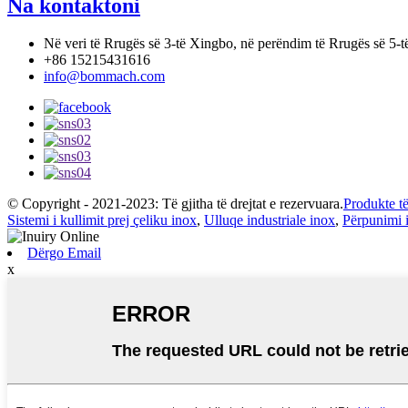
Na kontaktoni
Në veri të Rrugës së 3-të Xingbo, në perëndim të Rrugës së 5
+86 15215431616
info@bommach.com
© Copyright - 2021-2023: Të gjitha të drejtat e rezervuara.
Produkte t
Sistemi i kullimit prej çeliku inox
,
Ulluqe industriale inox
,
Përpunimi i
Dërgo Email
x