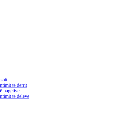
shit
timit të derrit
ë bagëtive
timit të deleve