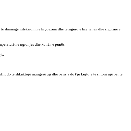
d të shmangë infeksionin e kryqëzuar dhe të sigurojë higjienën dhe sigurinë e
temperaturën e ngrohjes dhe kohën e punës.
jt;
llit do të shkaktojë mungesë uji dhe pajisja do t'ju kujtojë të shtoni ujë për të