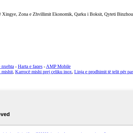
-të Xingye, Zona e Zhvillimit Ekonomik, Qarku i Boksit, Qyteti Binzh
ë nxehta
-
Harta e faqes
-
AMP Mobile
 mishit
,
Karrocë mishi prej çeliku inox
,
Linja e prodhimit të telit për pa