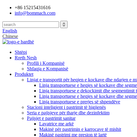
+86 15215431616
info@bommach.com
English
Chinese
Shtëpi
Rreth Nesh
Profili i Kompanisë
Shfaqja e Kompanisë
Produktet
Linjat e transportit për heqjen e kockave dhe ndarjen e mi
Linja transportuese e heqjes së kockave dhe segmen
Linja transportuese e dekockimit dhe segmentimit t
Linja transportuese e heqjes së kockave dhe segmen
Linja transportuese e prerjes së shpendëve
Stacioni inteligjent i pastrimit të higjienës
Seria e pajisjeve për tharje dhe dezinfektim
Pajisjet e pastrimit sanitar
Lavatriçe me arkë
Makinë për pastrimin e karrocave të mishit
Makinë pastrimi me presion të lartë