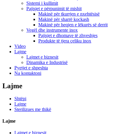
Sistemi i kullimit
Pajisjet e përpunimit të mishit
Makinë për tkurrjen e nxehtësisë
Makinë për sharrë kockash
Makinë për heqjen e lëkurës së derrit
Vegël dhe instrumente inox
Pajisjet e dhomave të zhveshjes
Produkte të tjera çeliku inox
Video
Lajme
Lajmet e biznesit
Dinamika e Industrisë
Pyetjet e shpeshta
Na kontaktoni
Lajme
Shtëpi
Lajme
Sterilizues me thikë
Lajme
Lajmet e biznesit