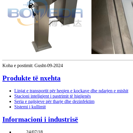
Koha e postimit: Gusht-09-2024
Produkte të nxehta
Linjat e transportit për heqjen e kockave dhe ndarjen e mishit
Stacioni inteligjent i pastrimit të higjienës
Seria e pajisjeve për tharje dhe dezinfektim
Sistemi i kullimit
Informacioni i industrisë
24/07/18