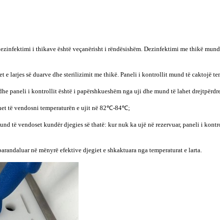
e dezinfektimi i thikave është veçanërisht i rëndësishëm. Dezinfektimi me thikë mun
 e larjes së duarve dhe sterilizimit me thikë. Paneli i kontrollit mund të caktojë 
 dhe paneli i kontrollit është i papërshkueshëm nga uji dhe mund të lahet drejtpërdre
et të vendosni temperaturën e ujit në 82℃-84℃;
 mund të vendoset kundër djegies së thatë: kur nuk ka ujë në rezervuar, paneli i kontro
 parandaluar në mënyrë efektive djegiet e shkaktuara nga temperaturat e larta.