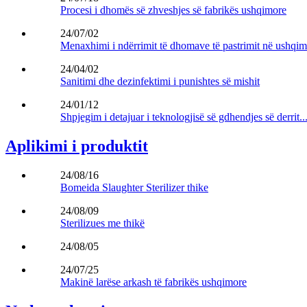
Procesi i dhomës së zhveshjes së fabrikës ushqimore
24/07/02
Menaxhimi i ndërrimit të dhomave të pastrimit në ushqim.
24/04/02
Sanitimi dhe dezinfektimi i punishtes së mishit
24/01/12
Shpjegim i detajuar i teknologjisë së gdhendjes së derrit..
Aplikimi i produktit
24/08/16
Bomeida Slaughter Sterilizer thike
24/08/09
Sterilizues me thikë
24/08/05
24/07/25
Makinë larëse arkash të fabrikës ushqimore