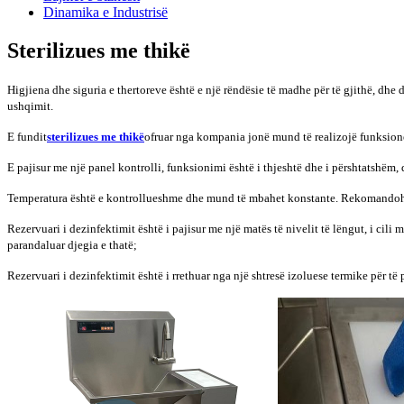
Dinamika e Industrisë
Sterilizues me thikë
Higjiena dhe siguria e thertoreve është e një rëndësie të madhe për të gjithë, dh
ushqimit.
E fundit
sterilizues me thikë
ofruar nga kompania jonë mund të realizojë funksionet
E pajisur me një panel kontrolli, funksionimi është i thjeshtë dhe i përshtatshëm,
Temperatura është e kontrollueshme dhe mund të mbahet konstante. Rekomandoh
Rezervuari i dezinfektimit është i pajisur me një matës të nivelit të lëngut, i cili
parandaluar djegia e thatë;
Rezervuari i dezinfektimit është i rrethuar nga një shtresë izoluese termike për të