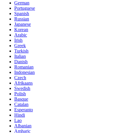
German
Portuguese
Spanish
Russian
Japanese
Korean
Arabic
Irish
Greek
Turkish
Italian
Danish
Romanian
Indonesian
Czech
Afrikaans
Swedish
Polish
Basque
Catalan
Esperanto
Hindi
Lao
Albanian
Amharic