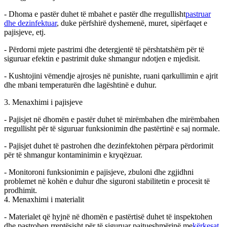
- Dhoma e pastër duhet të mbahet e pastër dhe rregullisht
pastruar
dhe dezinfektuar
, duke përfshirë dyshemenë, muret, sipërfaqet e
pajisjeve, etj.
- Përdorni mjete pastrimi dhe detergjentë të përshtatshëm për të
siguruar efektin e pastrimit duke shmangur ndotjen e mjedisit.
- Kushtojini vëmendje ajrosjes në punishte, ruani qarkullimin e ajrit
dhe mbani temperaturën dhe lagështinë e duhur.
3. Menaxhimi i pajisjeve
- Pajisjet në dhomën e pastër duhet të mirëmbahen dhe mirëmbahen
rregullisht për të siguruar funksionimin dhe pastërtinë e saj normale.
- Pajisjet duhet të pastrohen dhe dezinfektohen përpara përdorimit
për të shmangur kontaminimin e kryqëzuar.
- Monitoroni funksionimin e pajisjeve, zbuloni dhe zgjidhni
problemet në kohën e duhur dhe siguroni stabilitetin e procesit të
prodhimit.
4. Menaxhimi i materialit
- Materialet që hyjnë në dhomën e pastërtisë duhet të inspektohen
dhe pastrohen rreptësisht për të siguruar pajtueshmërinë me
kërkesat