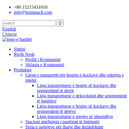
+86 15215431616
info@bommach.com
English
Chinese
Shtëpi
Rreth Nesh
Profili i Kompanisë
Shfaqja e Kompanisë
Produktet
Linjat e transportit për heqjen e kockave dhe ndarjen e
mishit
Linja transportuese e heqjes së kockave dhe
segmentimit të derrit
Linja transportuese e dekockimit dhe segmentimit
të bagëtive
Linja transportuese e heqjes së kockave dhe
segmentimit të deleve
Linja transportuese e prerjes së shpendëve
Stacioni inteligjent i pastrimit të higjienës
Seria e pajisjeve për tharje dhe dezinfektim