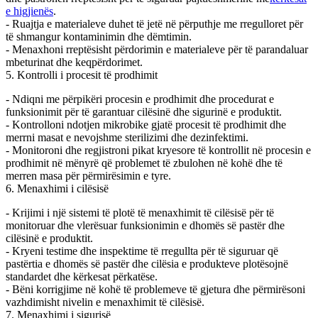
e higjienës
.
- Ruajtja e materialeve duhet të jetë në përputhje me rregulloret për
të shmangur kontaminimin dhe dëmtimin.
- Menaxhoni rreptësisht përdorimin e materialeve për të parandaluar
mbeturinat dhe keqpërdorimet.
5. Kontrolli i procesit të prodhimit
- Ndiqni me përpikëri procesin e prodhimit dhe procedurat e
funksionimit për të garantuar cilësinë dhe sigurinë e produktit.
- Kontrolloni ndotjen mikrobike gjatë procesit të prodhimit dhe
merrni masat e nevojshme sterilizimi dhe dezinfektimi.
- Monitoroni dhe regjistroni pikat kryesore të kontrollit në procesin e
prodhimit në mënyrë që problemet të zbulohen në kohë dhe të
merren masa për përmirësimin e tyre.
6. Menaxhimi i cilësisë
- Krijimi i një sistemi të plotë të menaxhimit të cilësisë për të
monitoruar dhe vlerësuar funksionimin e dhomës së pastër dhe
cilësinë e produktit.
- Kryeni testime dhe inspektime të rregullta për të siguruar që
pastërtia e dhomës së pastër dhe cilësia e produkteve plotësojnë
standardet dhe kërkesat përkatëse.
- Bëni korrigjime në kohë të problemeve të gjetura dhe përmirësoni
vazhdimisht nivelin e menaxhimit të cilësisë.
7. Menaxhimi i sigurisë