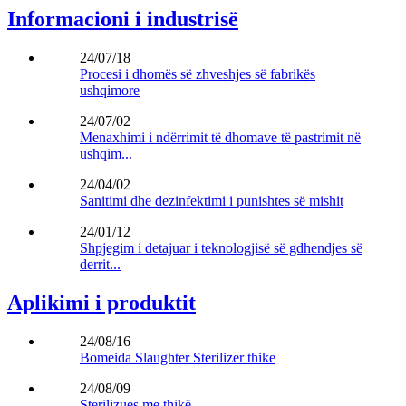
Informacioni i industrisë
24/07/18
Procesi i dhomës së zhveshjes së fabrikës
ushqimore
24/07/02
Menaxhimi i ndërrimit të dhomave të pastrimit në
ushqim...
24/04/02
Sanitimi dhe dezinfektimi i punishtes së mishit
24/01/12
Shpjegim i detajuar i teknologjisë së gdhendjes së
derrit...
Aplikimi i produktit
24/08/16
Bomeida Slaughter Sterilizer thike
24/08/09
Sterilizues me thikë