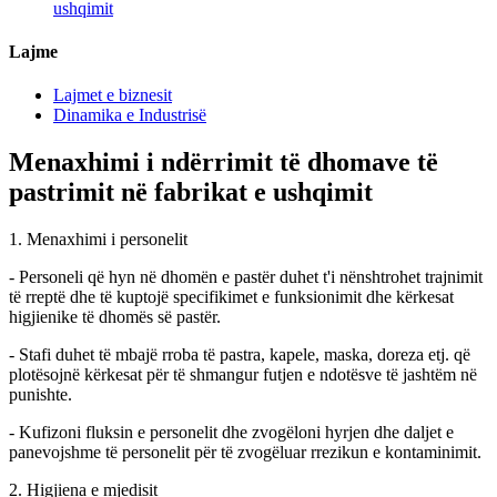
ushqimit
Lajme
Lajmet e biznesit
Dinamika e Industrisë
Menaxhimi i ndërrimit të dhomave të
pastrimit në fabrikat e ushqimit
1. Menaxhimi i personelit
- Personeli që hyn në dhomën e pastër duhet t'i nënshtrohet trajnimit
të rreptë dhe të kuptojë specifikimet e funksionimit dhe kërkesat
higjienike të dhomës së pastër.
- Stafi duhet të mbajë rroba të pastra, kapele, maska, doreza etj. që
plotësojnë kërkesat për të shmangur futjen e ndotësve të jashtëm në
punishte.
- Kufizoni fluksin e personelit dhe zvogëloni hyrjen dhe daljet e
panevojshme të personelit për të zvogëluar rrezikun e kontaminimit.
2. Higjiena e mjedisit