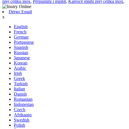
prej çeliku inox
,
Përpunimi i mishit
,
Karrocë mishi prej çeliku inox
,
Dërgo Email
x
English
French
German
Portuguese
Spanish
Russian
Japanese
Korean
Arabic
Irish
Greek
Turkish
Italian
Danish
Romanian
Indonesian
Czech
Afrikaans
Swedish
Polish