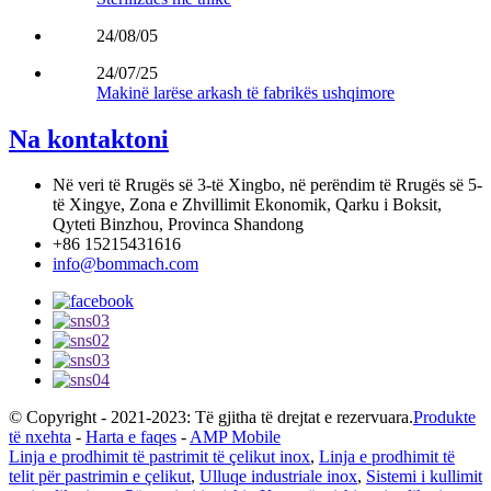
24/08/05
24/07/25
Makinë larëse arkash të fabrikës ushqimore
Na kontaktoni
Në veri të Rrugës së 3-të Xingbo, në perëndim të Rrugës së 5-
të Xingye, Zona e Zhvillimit Ekonomik, Qarku i Boksit,
Qyteti Binzhou, Provinca Shandong
+86 15215431616
info@bommach.com
© Copyright - 2021-2023: Të gjitha të drejtat e rezervuara.
Produkte
të nxehta
-
Harta e faqes
-
AMP Mobile
Linja e prodhimit të pastrimit të çelikut inox
,
Linja e prodhimit të
telit për pastrimin e çelikut
,
Ulluqe industriale inox
,
Sistemi i kullimit