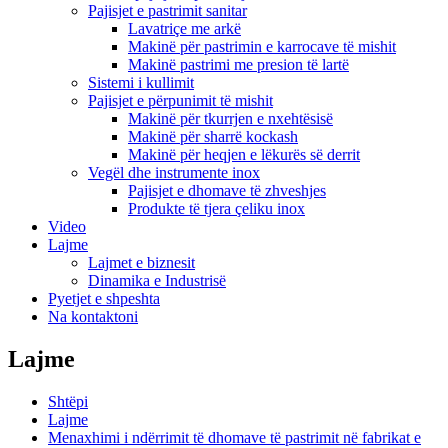
Pajisjet e pastrimit sanitar
Lavatriçe me arkë
Makinë për pastrimin e karrocave të mishit
Makinë pastrimi me presion të lartë
Sistemi i kullimit
Pajisjet e përpunimit të mishit
Makinë për tkurrjen e nxehtësisë
Makinë për sharrë kockash
Makinë për heqjen e lëkurës së derrit
Vegël dhe instrumente inox
Pajisjet e dhomave të zhveshjes
Produkte të tjera çeliku inox
Video
Lajme
Lajmet e biznesit
Dinamika e Industrisë
Pyetjet e shpeshta
Na kontaktoni
Lajme
Shtëpi
Lajme
Menaxhimi i ndërrimit të dhomave të pastrimit në fabrikat e