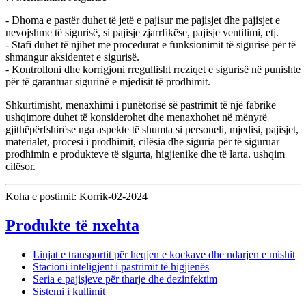
- Dhoma e pastër duhet të jetë e pajisur me pajisjet dhe pajisjet e
nevojshme të sigurisë, si pajisje zjarrfikëse, pajisje ventilimi, etj.
- Stafi duhet të njihet me procedurat e funksionimit të sigurisë për të
shmangur aksidentet e sigurisë.
- Kontrolloni dhe korrigjoni rregullisht rreziqet e sigurisë në punishte
për të garantuar sigurinë e mjedisit të prodhimit.
Shkurtimisht, menaxhimi i punëtorisë së pastrimit të një fabrike
ushqimore duhet të konsiderohet dhe menaxhohet në mënyrë
gjithëpërfshirëse nga aspekte të shumta si personeli, mjedisi, pajisjet,
materialet, procesi i prodhimit, cilësia dhe siguria për të siguruar
prodhimin e produkteve të sigurta, higjienike dhe të larta. ushqim
cilësor.
Koha e postimit: Korrik-02-2024
Produkte të nxehta
Linjat e transportit për heqjen e kockave dhe ndarjen e mishit
Stacioni inteligjent i pastrimit të higjienës
Seria e pajisjeve për tharje dhe dezinfektim
Sistemi i kullimit