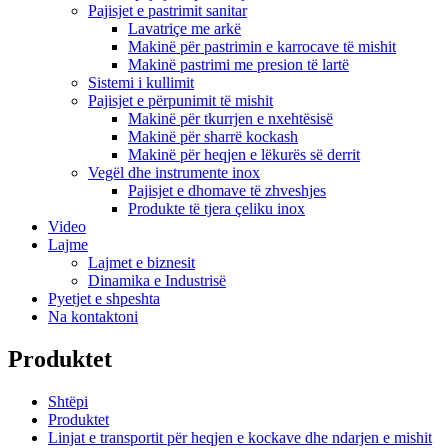
Pajisjet e pastrimit sanitar
Lavatriçe me arkë
Makinë për pastrimin e karrocave të mishit
Makinë pastrimi me presion të lartë
Sistemi i kullimit
Pajisjet e përpunimit të mishit
Makinë për tkurrjen e nxehtësisë
Makinë për sharrë kockash
Makinë për heqjen e lëkurës së derrit
Vegël dhe instrumente inox
Pajisjet e dhomave të zhveshjes
Produkte të tjera çeliku inox
Video
Lajme
Lajmet e biznesit
Dinamika e Industrisë
Pyetjet e shpeshta
Na kontaktoni
Produktet
Shtëpi
Produktet
Linjat e transportit për heqjen e kockave dhe ndarjen e mishit