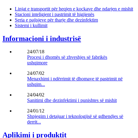
Linjat e transportit për heqjen e kockave dhe ndarjen e mishit
Stacioni inteligjent i pastrimit të higjienës
Seria e pajisjeve për tharje dhe dezinfektim
Sistemi i kullimit
Informacioni i industrisë
24/07/18
Procesi i dhomës së zhveshjes së fabrikës
ushqimore
24/07/02
Menaxhimi i ndërrimit të dhomave të pastrimit në
ushqim...
24/04/02
Sanitimi dhe dezinfektimi i punishtes së mishit
24/01/12
Shpjegim i detajuar i teknologjisë së gdhendjes së
derrit...
Aplikimi i produktit