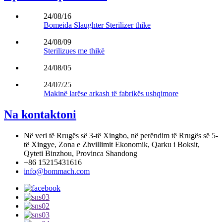
24/08/16
Bomeida Slaughter Sterilizer thike
24/08/09
Sterilizues me thikë
24/08/05
24/07/25
Makinë larëse arkash të fabrikës ushqimore
Na kontaktoni
Në veri të Rrugës së 3-të Xingbo, në perëndim të Rrugës së 5-
të Xingye, Zona e Zhvillimit Ekonomik, Qarku i Boksit,
Qyteti Binzhou, Provinca Shandong
+86 15215431616
info@bommach.com