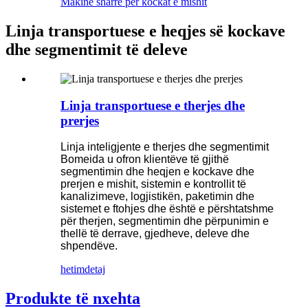
Makinë sharrë për kockat e mishit
Linja transportuese e heqjes së kockave
dhe segmentimit të deleve
Linja transportuese e therjes dhe
prerjes
Linja inteligjente e therjes dhe segmentimit
Bomeida u ofron klientëve të gjithë
segmentimin dhe heqjen e kockave dhe
prerjen e mishit, sistemin e kontrollit të
kanalizimeve, logjistikën, paketimin dhe
sistemet e ftohjes dhe është e përshtatshme
për therjen, segmentimin dhe përpunimin e
thellë të derrave, gjedheve, deleve dhe
shpendëve.
hetim
detaj
Produkte të nxehta