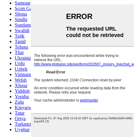
Samoan
Scots Gaelic
Shona
Sindhi
Sundanese
Swahili
Tajik
Tamil
Telugu
Thai
Ukrainian
Urdu
Uzbek
Vietnamese
Welsh
Xhosa
Yiddish
Yoruba
Zulu
Kinyarwanda
Tatar
Oriya
Turkmen
Uyghur