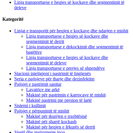
Linja transportuese e heqjes së kockave dhe segmentimit të
deleve
Kategoritë
Linjat e transportit për heqjen e kockave dhe ndarjen e mishit
Linja transportuese e heqjes së kockave dhe
segmentimit të derrit
Linja transportuese e dekockimit dhe segmentimit të
bagëtive
Linja transportuese e heqjes së kockave dhe
segmentimit të deleve
Linja transportuese e prerjes së shpendëve
Stacioni inteligjent i pastrimit të higjienës
Seria e pajisjeve për tharje dhe dezinfektim
Pajisjet e pastrimit sanitar
Lavatriçe me arkë
Makinë për pastrimin e karrocave të mishit
Makinë pastrimi me presion të lartë
Sistemi i kullimit
Pajisjet e përpunimit të mishit
Makinë për tkurrjen e nxehtësisë
Makinë për sharrë kockash
Makinë për heqjen e lëkurës së derrit
Vegël dhe instrumente inox