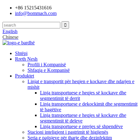
+86 15215431616
info@bommach.com
English
Chinese
Shtëpi
Rreth Nesh
Profili i Kompanisë
Shfaqja e Kompanisë
Produktet
Linjat e transportit për heqjen e kockave dhe ndarjen e
mishit
Linja transportuese e heqjes së kockave dhe
segmentimit të derrit
Linja transportuese e dekockimit dhe segmentimit
të bagëtive
Linja transportuese e heqjes së kockave dhe
segmentimit të deleve
Linja transportuese e prerjes së shpendëve
Stacioni inteligjent i pastrimit të higjienës
Seria e pajisjeve për tharje dhe dezinfektim