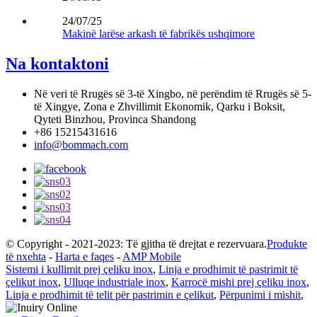
24/07/25
Makinë larëse arkash të fabrikës ushqimore
Na kontaktoni
Në veri të Rrugës së 3-të Xingbo, në perëndim të Rrugës së 5-
të Xingye, Zona e Zhvillimit Ekonomik, Qarku i Boksit,
Qyteti Binzhou, Provinca Shandong
+86 15215431616
info@bommach.com
© Copyright - 2021-2023: Të gjitha të drejtat e rezervuara.
Produkte
të nxehta
-
Harta e faqes
-
AMP Mobile
Sistemi i kullimit prej çeliku inox
,
Linja e prodhimit të pastrimit të
çelikut inox
,
Ulluqe industriale inox
,
Karrocë mishi prej çeliku inox
,
Linja e prodhimit të telit për pastrimin e çelikut
,
Përpunimi i mishit
,