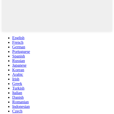
English
French
German
Portuguese
Spanish
Russian
Japanese
Korean
Arabic
Irish
Greek
Turkish
Italian
Danish
Romanian
Indonesian
Czech