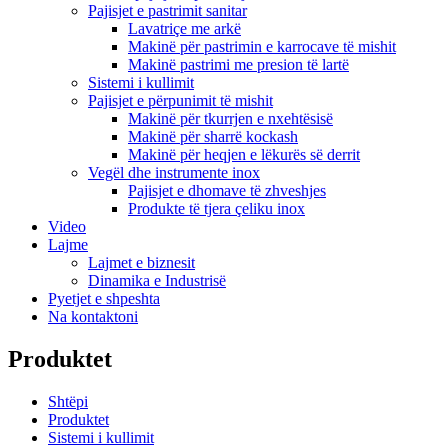
Pajisjet e pastrimit sanitar
Lavatriçe me arkë
Makinë për pastrimin e karrocave të mishit
Makinë pastrimi me presion të lartë
Sistemi i kullimit
Pajisjet e përpunimit të mishit
Makinë për tkurrjen e nxehtësisë
Makinë për sharrë kockash
Makinë për heqjen e lëkurës së derrit
Vegël dhe instrumente inox
Pajisjet e dhomave të zhveshjes
Produkte të tjera çeliku inox
Video
Lajme
Lajmet e biznesit
Dinamika e Industrisë
Pyetjet e shpeshta
Na kontaktoni
Produktet
Shtëpi
Produktet
Sistemi i kullimit