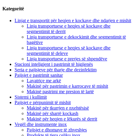
Kategoritë
Linjat e transportit për heqjen e kockave dhe ndarjen e mishit
Linja transportuese e heqjes së kockave dhe
segmentimit të derrit
Linja transportuese e dekockimit dhe segmentimit të
bagëtive
Linja transportuese e heqjes së kockave dhe
segmentimit të deleve
Linja transportuese e prerjes së shpendëve
Stacioni inteligjent i pastrimit të higjienës
Seria e pajisjeve për tharje dhe dezinfektim
Pajisjet e pastrimit sanitar
Lavatriçe me arkë
Makinë për pastrimin e karrocave të mishit
Makinë pastrimi me presion të lartë
Sistemi i kullimit
Pajisjet e përpunimit të mishit
Makinë për tkurrjen e nxehtësisë
Makinë për sharrë kockash
Makinë për heqjen e lëkurës së derrit
Vegël dhe instrumente inox
Pajisjet e dhomave të zhveshjes
Produkte të tjera çeliku inox