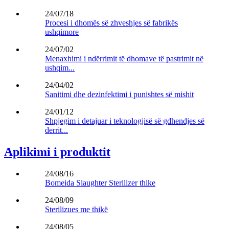
24/07/18
Procesi i dhomës së zhveshjes së fabrikës
ushqimore
24/07/02
Menaxhimi i ndërrimit të dhomave të pastrimit në
ushqim...
24/04/02
Sanitimi dhe dezinfektimi i punishtes së mishit
24/01/12
Shpjegim i detajuar i teknologjisë së gdhendjes së
derrit...
Aplikimi i produktit
24/08/16
Bomeida Slaughter Sterilizer thike
24/08/09
Sterilizues me thikë
24/08/05