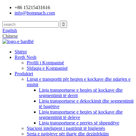
+86 15215431616
info@bommach.com
English
Chinese
Shtëpi
Rreth Nesh
Profili i Kompanisë
Shfaqja e Kompanisë
Produktet
Linjat e transportit për heqjen e kockave dhe ndarjen e
mishit
Linja transportuese e heqjes së kockave dhe
segmentimit të derrit
Linja transportuese e dekockimit dhe segmentimit
të bagëtive
Linja transportuese e heqjes së kockave dhe
segmentimit të deleve
Linja transportuese e prerjes së shpendëve
Stacioni inteligjent i pastrimit të higjienës
Seria e pajisjeve për tharje dhe dezinfektim