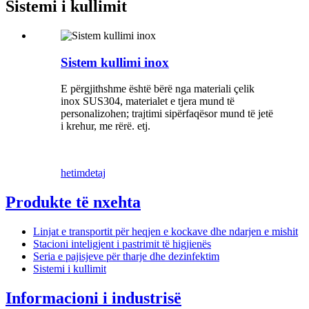
Sistemi i kullimit
Sistem kullimi inox
E përgjithshme është bërë nga materiali çelik
inox SUS304, materialet e tjera mund të
personalizohen; trajtimi sipërfaqësor mund të jetë
i krehur, me rërë. etj.
hetim
detaj
Produkte të nxehta
Linjat e transportit për heqjen e kockave dhe ndarjen e mishit
Stacioni inteligjent i pastrimit të higjienës
Seria e pajisjeve për tharje dhe dezinfektim
Sistemi i kullimit
Informacioni i industrisë