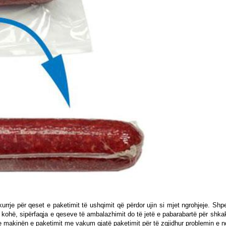
tkurrje për qeset e paketimit të ushqimit që përdor ujin si mjet ngrohjeje. S
 kohë, sipërfaqja e qeseve të ambalazhimit do të jetë e pabarabartë për shk
ose makinën e paketimit me vakum gjatë paketimit për të zgjidhur problemin e 