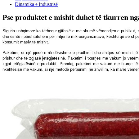
Dinamika e Industrisë
Pse produktet e mishit duhet të tkurren n
Siguria ushqimore ka tërhequr gjithnjë e më shumë vëmendjen e publikut, du
dhe është i përshtatshëm për rritjen e mikroorganizmave, kështu që së shpejt
konsumit masiv të mishit.
Paketimi, si një pjesë e rëndësishme e prodhimit dhe shitjes së mishit të
prishur dhe të zgjasë jetëgjatësinë. Paketimi i tkurrjes me vakum jo vetë
zgjat jetëgjatësinë e produktit. Prandaj, paketimi me vakum me tkurrje t
nxehtësisë me vakum, si një metodë përpunimi në zhvillim, ka marrë vëmend