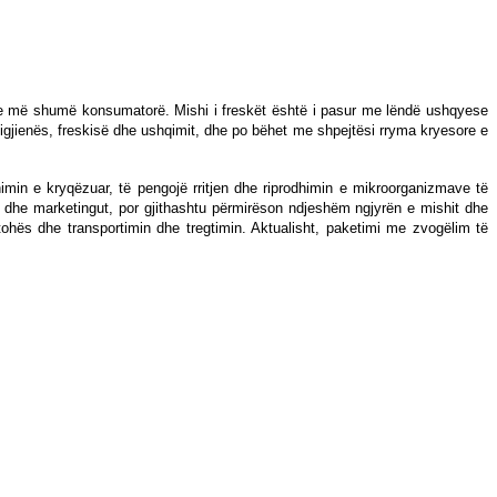
një e më shumë konsumatorë. Mishi i freskët është i pasur me lëndë ushqyese
 higjienës, freskisë dhe ushqimit, dhe po bëhet me shpejtësi rryma kryesore e
imin e kryqëzuar, të pengojë rritjen dhe riprodhimin e mikroorganizmave të
t dhe marketingut, por gjithashtu përmirëson ndjeshëm ngjyrën e mishit dhe
ohës dhe transportimin dhe tregtimin. Aktualisht, paketimi me zvogëlim të