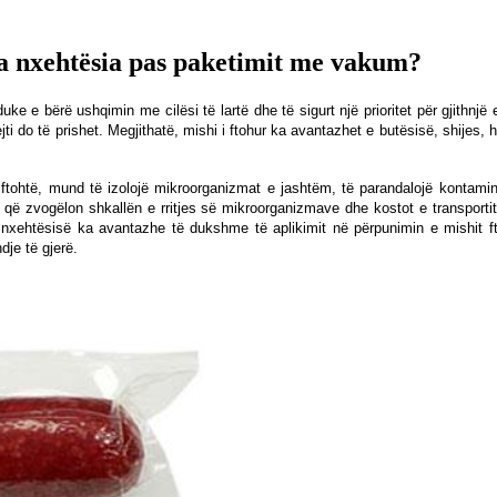
ga nxehtësia pas paketimit me vakum?
ke e bërë ushqimin me cilësi të lartë dhe të sigurt një prioritet për gjith
i do të prishet. Megjithatë, mishi i ftohur ka avantazhet e butësisë, shijes,
 ftohtë, mund të izolojë mikroorganizmat e jashtëm, të parandalojë kontamin
m që zvogëlon shkallën e rritjes së mikroorganizmave dhe kostot e transporti
ë nxehtësisë ka avantazhe të dukshme të aplikimit në përpunimin e mishit ft
je të gjerë.