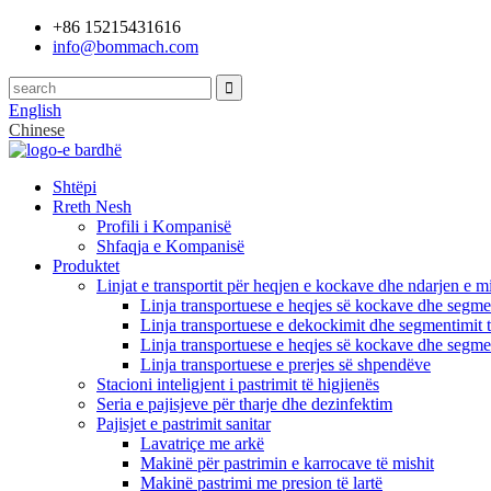
+86 15215431616
info@bommach.com
English
Chinese
Shtëpi
Rreth Nesh
Profili i Kompanisë
Shfaqja e Kompanisë
Produktet
Linjat e transportit për heqjen e kockave dhe ndarjen e mi
Linja transportuese e heqjes së kockave dhe segmen
Linja transportuese e dekockimit dhe segmentimit t
Linja transportuese e heqjes së kockave dhe segmen
Linja transportuese e prerjes së shpendëve
Stacioni inteligjent i pastrimit të higjienës
Seria e pajisjeve për tharje dhe dezinfektim
Pajisjet e pastrimit sanitar
Lavatriçe me arkë
Makinë për pastrimin e karrocave të mishit
Makinë pastrimi me presion të lartë