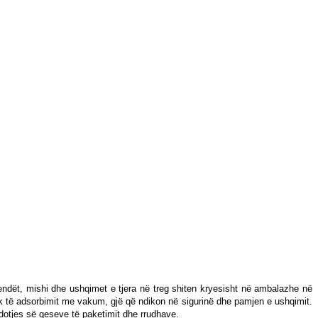
hpendët, mishi dhe ushqimet e tjera në treg shiten kryesisht në ambalazhe në
ak të adsorbimit me vakum, gjë që ndikon në sigurinë dhe pamjen e ushqimit.
ndotjes së qeseve të paketimit dhe rrudhave.