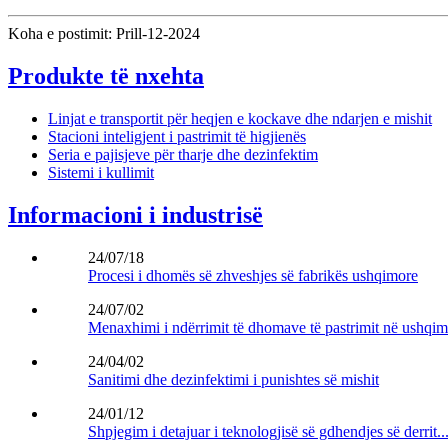
Koha e postimit: Prill-12-2024
Produkte të nxehta
Linjat e transportit për heqjen e kockave dhe ndarjen e mishit
Stacioni inteligjent i pastrimit të higjienës
Seria e pajisjeve për tharje dhe dezinfektim
Sistemi i kullimit
Informacioni i industrisë
24/07/18
Procesi i dhomës së zhveshjes së fabrikës ushqimore
24/07/02
Menaxhimi i ndërrimit të dhomave të pastrimit në ushqim.
24/04/02
Sanitimi dhe dezinfektimi i punishtes së mishit
24/01/12
Shpjegim i detajuar i teknologjisë së gdhendjes së derrit..