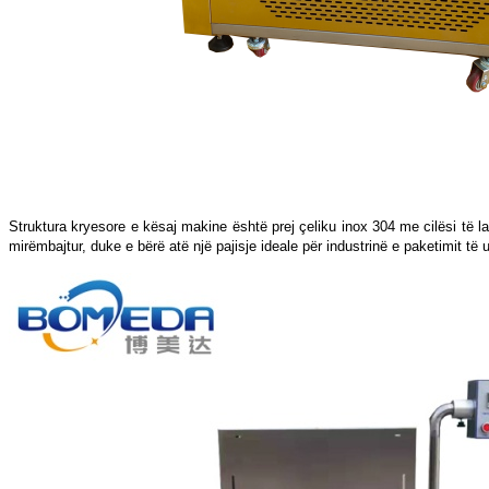
Struktura kryesore e kësaj makine është prej çeliku inox 304 me cilësi të l
mirëmbajtur, duke e bërë atë një pajisje ideale për industrinë e paketimit të 