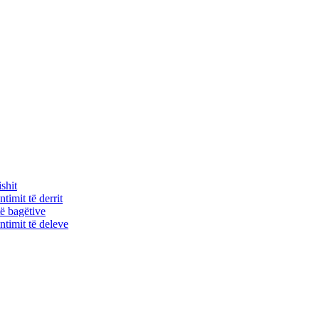
shit
timit të derrit
ë bagëtive
timit të deleve