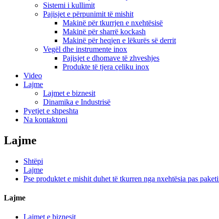
Sistemi i kullimit
Pajisjet e përpunimit të mishit
Makinë për tkurrjen e nxehtësisë
Makinë për sharrë kockash
Makinë për heqjen e lëkurës së derrit
Vegël dhe instrumente inox
Pajisjet e dhomave të zhveshjes
Produkte të tjera çeliku inox
Video
Lajme
Lajmet e biznesit
Dinamika e Industrisë
Pyetjet e shpeshta
Na kontaktoni
Lajme
Shtëpi
Lajme
Pse produktet e mishit duhet të tkurren nga nxehtësia pas pake
Lajme
Lajmet e biznesit