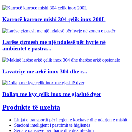
Karrocë karroce mishi 304 çelik inox 200L
Larëse çizmesh me një ndalesë për hyrje në
ambientet e pastra...
Lavatriçe me arkë inox 304 dhe c...
Dollap me kyç çelik inox me gjashtë dyer
Produkte të nxehta
Linjat e transportit për heqjen e kockave dhe ndarjen e mishit
Stacioni inteligjent i pastrimit të higjienës
Seria e pajisjeve për tharje dhe dezinfektim