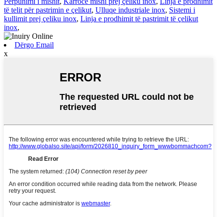
Përpunimi i mishit
,
Karrocë mishi prej çeliku inox
,
Linja e prodhimit
të telit për pastrimin e çelikut
,
Ulluqe industriale inox
,
Sistemi i
kullimit prej çeliku inox
,
Linja e prodhimit të pastrimit të çelikut
inox
,
Dërgo Email
x