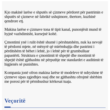
Kjo makinë larëse e shputës së çizmeve përdoret për pastrimin e
shputës së çizmeve në fabrikë ushqimore, thertore, kuzhinë
qendrore etj.
Makina larëse e çizmave tona të tipit kanal, punonjësit mund të
hyjnë vazhdimisht, kursejnë kohë.
Çmontimi ynë i rulit është shumë i përshtatshëm, nuk ka nevojë
të përdorni mjete, në mënyrë që mirëmbajtja dhe pastrimi i
përditshëm të bëhet i lehtë, jo i lehtë për të grumbulluar
papastërti. Struktura e çmontimit të shpejtë dhe montimit të
shpejtë është gjithashtu në përputhje me standardet e auditimit të
higjienës së punishtes.
Kompania jonë ofron makina larëse të modeleve të ndryshme të
çizmeve sipas zgjedhjes suaj dhe ne gjithashtu ofrojmë shërbim
me porosi për të përmbushur kërkesat tuaja.
Veçoritë