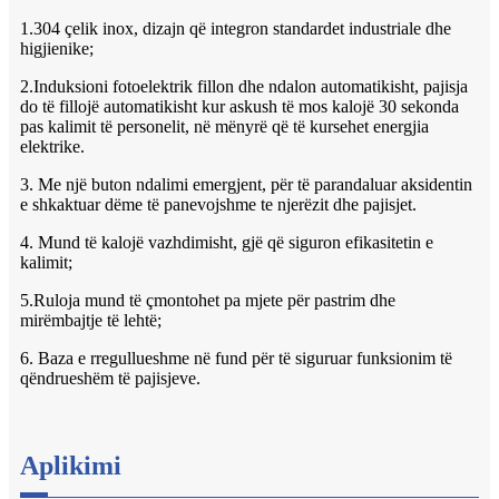
1.304 çelik inox, dizajn që integron standardet industriale dhe
higjienike;
2.Induksioni fotoelektrik fillon dhe ndalon automatikisht, pajisja
do të fillojë automatikisht kur askush të mos kalojë 30 sekonda
pas kalimit të personelit, në mënyrë që të kursehet energjia
elektrike.
3. Me një buton ndalimi emergjent, për të parandaluar aksidentin
e shkaktuar dëme të panevojshme te njerëzit dhe pajisjet.
4. Mund të kalojë vazhdimisht, gjë që siguron efikasitetin e
kalimit;
5.Ruloja mund të çmontohet pa mjete për pastrim dhe
mirëmbajtje të lehtë;
6. Baza e rregullueshme në fund për të siguruar funksionim të
qëndrueshëm të pajisjeve.
Aplikimi