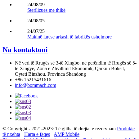
24/08/09
Sterilizues me thikë
24/08/05
24/07/25
Makinë larëse arkash të fabrikës ushqimore
Na kontaktoni
Në veri të Rrugës së 3-të Xingbo, në perëndim të Rrugës së 5-
të Xingye, Zona e Zhvillimit Ekonomik, Qarku i Boksit,
Qyteti Binzhou, Provinca Shandong
+86 15215431616
info@bommach.com
© Copyright - 2021-2023: Të gjitha të drejtat e rezervuara.
Produkte
të nxehta
-
Harta e faqes
-
AMP Mobile