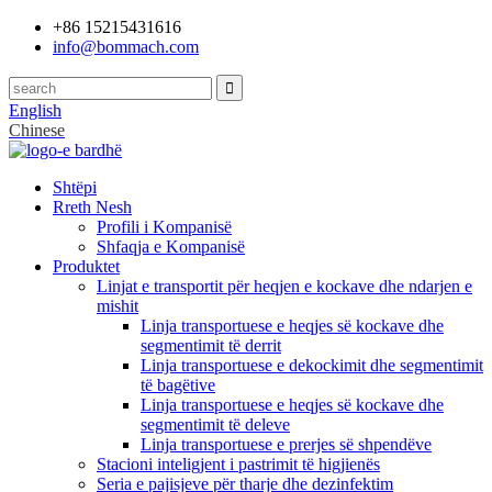
+86 15215431616
info@bommach.com
English
Chinese
Shtëpi
Rreth Nesh
Profili i Kompanisë
Shfaqja e Kompanisë
Produktet
Linjat e transportit për heqjen e kockave dhe ndarjen e
mishit
Linja transportuese e heqjes së kockave dhe
segmentimit të derrit
Linja transportuese e dekockimit dhe segmentimit
të bagëtive
Linja transportuese e heqjes së kockave dhe
segmentimit të deleve
Linja transportuese e prerjes së shpendëve
Stacioni inteligjent i pastrimit të higjienës
Seria e pajisjeve për tharje dhe dezinfektim