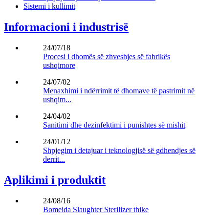
Sistemi i kullimit
Informacioni i industrisë
24/07/18
Procesi i dhomës së zhveshjes së fabrikës
ushqimore
24/07/02
Menaxhimi i ndërrimit të dhomave të pastrimit në
ushqim...
24/04/02
Sanitimi dhe dezinfektimi i punishtes së mishit
24/01/12
Shpjegim i detajuar i teknologjisë së gdhendjes së
derrit...
Aplikimi i produktit
24/08/16
Bomeida Slaughter Sterilizer thike