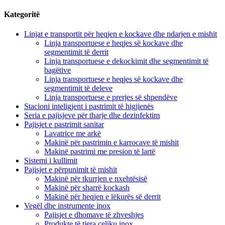
Kategoritë
Linjat e transportit për heqjen e kockave dhe ndarjen e mishit
Linja transportuese e heqjes së kockave dhe
segmentimit të derrit
Linja transportuese e dekockimit dhe segmentimit të
bagëtive
Linja transportuese e heqjes së kockave dhe
segmentimit të deleve
Linja transportuese e prerjes së shpendëve
Stacioni inteligjent i pastrimit të higjienës
Seria e pajisjeve për tharje dhe dezinfektim
Pajisjet e pastrimit sanitar
Lavatriçe me arkë
Makinë për pastrimin e karrocave të mishit
Makinë pastrimi me presion të lartë
Sistemi i kullimit
Pajisjet e përpunimit të mishit
Makinë për tkurrjen e nxehtësisë
Makinë për sharrë kockash
Makinë për heqjen e lëkurës së derrit
Vegël dhe instrumente inox
Pajisjet e dhomave të zhveshjes
Produkte të tjera çeliku inox