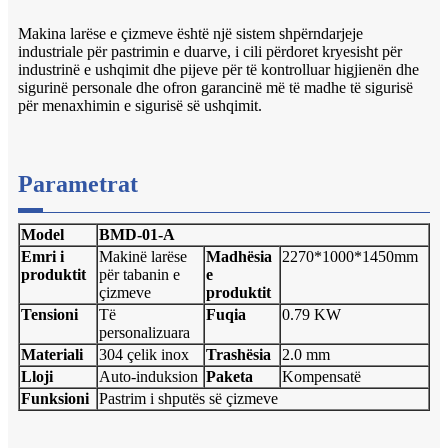
Makina larëse e çizmeve është një sistem shpërndarjeje
industriale për pastrimin e duarve, i cili përdoret kryesisht për
industrinë e ushqimit dhe pijeve për të kontrolluar higjienën dhe
sigurinë personale dhe ofron garancinë më të madhe të sigurisë
për menaxhimin e sigurisë së ushqimit.
Parametrat
Model
BMD-01-A
Emri i
Makinë larëse
Madhësia
2270*1000*1450mm
produktit
për tabanin e
e
çizmeve
produktit
Tensioni
Të
Fuqia
0.79 KW
personalizuara
Materiali
304 çelik inox
Trashësia
2.0 mm
Lloji
Auto-induksion
Paketa
Kompensatë
Funksioni
Pastrim i shputës së çizmeve