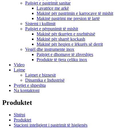
Pajisjet e pastrimit sanitar
Lavatriçe me arkë
Makinë për pastrimin e karrocave të mishit
Makinë pastrimi me presion të lartë
Sistemi i kullimit
Pajisjet e përpunimit të mishit
Makinë për tkurrjen e nxehtësisë
Makinë për sharrë kockash
Makinë për heqjen e lëkurës së derrit
Vegël dhe instrumente inox
Pajisjet e dhomave të zhveshjes
Produkte të tjera çeliku inox
Video
Lajme
Lajmet e biznesit
Dinamika e Industrisë
Pyetjet e shpeshta
Na kontaktoni
Produktet
Shtëpi
Produktet
Stacioni inteligjent i pastrimit të higjienës